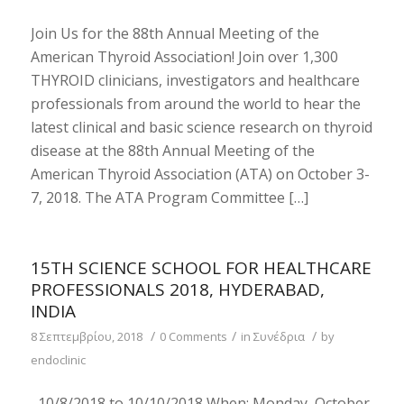
Join Us for the 88th Annual Meeting of the
American Thyroid Association! Join over 1,300
THYROID clinicians, investigators and healthcare
professionals from around the world to hear the
latest clinical and basic science research on thyroid
disease at the 88th Annual Meeting of the
American Thyroid Association (ATA) on October 3-
7, 2018. The ATA Program Committee […]
15TH SCIENCE SCHOOL FOR HEALTHCARE
PROFESSIONALS 2018, HYDERABAD,
INDIA
/
/
/
8 Σεπτεμβρίου, 2018
0 Comments
in
Συνέδρια
by
endoclinic
10/8/2018 to 10/10/2018 When: Monday, October