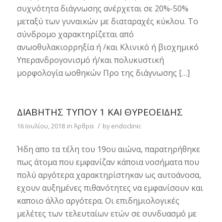
συχνότητα διάγνωσης ανέρχεται σε 20%-50%
μεταξύ των γυναικών με διαταραχές κύκλου. Το
σύνδρομο χαρακτηρίζεται από
ανωοθυλακιορρηξία ή /και Κλινικό ή βιοχημικό
Υπερανδρογονισμό ή/και πολυκυστική
μορφολογία ωοθηκών Προ της διάγνωσης […]
ΔΙΑΒΉΤΗΣ ΤΎΠΟΥ 1 ΚΑΙ ΘΥΡΕΟΕΙΔΉΣ
/
16 Ιουλίου, 2018
in
Άρθρα
by
endoclinic
Ήδη απο τα τέλη του 19ου αιώνα, παρατηρήθηκε
πως άτομα που εμφανίζαν κάποια νοσήματα που
πολύ αργότερα χαρακτηρίστηκαν ως αυτοάνοσα,
εχουν αυξημένες πιθανότητες να εμφανίσουν και
καποιο άλλο αργότερα. Οι επιδημιολογικές
μελέτες των τελευταίων ετών σε συνδυασμό με