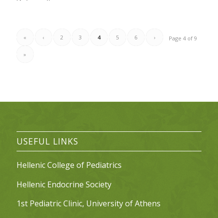
«
‹
2
3
4
5
6
›
Page 4 of 9
»
USEFUL LINKS
Hellenic College of Pediatrics
Hellenic Endocrine Society
1st Pediatric Clinic, University of Athens