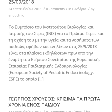
25/09/2018
/
/
/
24 Σεπτεμβρίου, 2018
0 Comments
in
Συνέδρια
by
endoclinic
Το Συμπόσιο του Ινστιτούτου Βιολογίας και
Ιατρικής του Στρες (ΙΒΙΣ) για το Πρώιμο Στρες και
τη σχέση του με την υγεία και τα νοσήματα των
παιδιών, εφήβων και ενηλίκων στις 25/9/2018
είναι στα πλαίσια εκδηλώσεων πριν απο την
έναρξη του Ετήσιου Συνεδρίου της Ευρωπαϊκής
Εταιρείας Παιδιατρικής Ενδοκρινολογίας
(European Society of Pediatric Endocrinology,
ESPE) το οποίο […]
ΓΕΏΡΓΙΟΣ ΧΡΟΎΣΟΣ: ΚΡΊΣΙΜΑ ΤΑ ΠΡΏΤΑ
ΧΡΌΝΙΑ ΕΝΌΣ ΠΑΙΔΙΟΎ
/
/
/
13 Σεπτεμβρίου, 2018
0 Comments
in
Τύπος
by