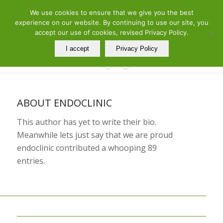
ελ
en
We use cookies to ensure that we give you the best
Telephone: 210 7290260 – 210 7290288 | Adress: 19 Meandrou Str.,
experience on our website. By continuing to use our site, you
Athens, GR
accept our use of cookies, revised Privacy Policy.
I accept
Privacy Policy
ABOUT
ENDOCLINIC
This author has yet to write their bio.
Meanwhile lets just say that we are proud
endoclinic
contributed a whooping 89
entries.