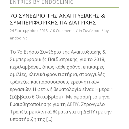
ENTRIES BY ENDOCLINIC
7Ο ΣΥΝΈΔΡΙΟ ΤΗΣ ΑΝΑΠΤΥΞΙΑΚΉΣ &
ΣΥΜΠΕΡΙΦΟΡΙΚΉΣ ΠΑΙΔΙΑΤΡΙΚΉΣ
/
/
/
24 Σεπτεμβρίου, 2018
0 Comments
in
Συνέδρια
by
endoclinic
Το 7ο Ετήσιο Συνέδριο της Αναπτυξιακής &
Συμπεριφορικής Παιδιατρικής, για το 2018,
περιλαμβάνει, όπως κάθε χρόνο, επίκαιρες
ομιλίες, κλινικά φροντιστήρια, στρογγυλές
τράπεζες και παρουσιάσεις ερευνητικών
εργασιών. Η φετινή θεματολογία είναι: Ημέρα 1
(Σάββατο 6 Οκτωβρίου): Με αφορμή το μήνα
Ευαισθητοποίησης για τη ΔΕΠΥ, Στρογγυλο
Τραπέζι με κλινικά θέματα για τη ΔΕΠΥ (με την
υποστήριξη της […]