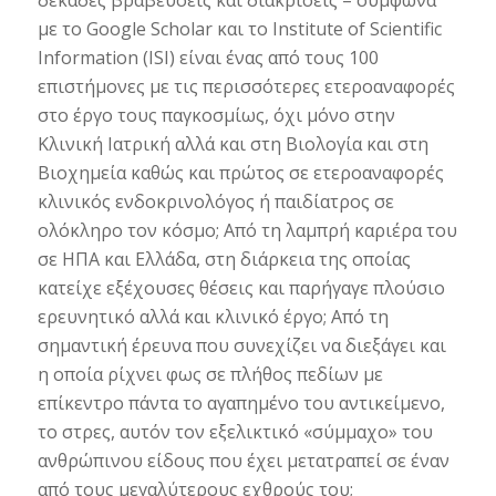
δεκάδες βραβεύσεις και διακρίσεις – σύμφωνα
με το Google Scholar και το Institute of Scientific
Information (ISI) είναι ένας από τους 100
επιστήμονες με τις περισσότερες ετεροαναφορές
στο έργο τους παγκοσμίως, όχι μόνο στην
Κλινική Ιατρική αλλά και στη Βιολογία και στη
Βιοχημεία καθώς και πρώτος σε ετεροαναφορές
κλινικός ενδοκρινολόγος ή παιδίατρος σε
ολόκληρο τον κόσμο; Από τη λαμπρή καριέρα του
σε ΗΠΑ και Ελλάδα, στη διάρκεια της οποίας
κατείχε εξέχουσες θέσεις και παρήγαγε πλούσιο
ερευνητικό αλλά και κλινικό έργο; Από τη
σημαντική έρευνα που συνεχίζει να διεξάγει και
η οποία ρίχνει φως σε πλήθος πεδίων με
επίκεντρο πάντα το αγαπημένο του αντικείμενο,
το στρες, αυτόν τον εξελικτικό «σύμμαχο» του
ανθρώπινου είδους που έχει μετατραπεί σε έναν
από τους μεγαλύτερους εχθρούς του;