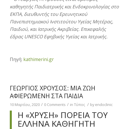
καθηγητής Παιδιατρικής και Ενδοκρινολογίας στο
ΕΚΠΑ, διευθυντής του Ερευνητικού
Πανεπιστημιακού Ινστιτούτου Υγείας Μητέρας,
Παιδιού, και Ιατρικής Ακριβείας. Επικεφαλής
έδρας UNESCO Εφηβικής Υγείας και Ιατρικής.
Πηγή:
kathimerini.gr
ΓΕΏΡΓΙΟΣ ΧΡΟΎΣΟΣ: ΜΙΑ ΖΩΉ
ΑΦΙΕΡΩΜΈΝΗ ΣΤΑ ΠΑΙΔΙΆ
/
/
/
10 Μαρτίου, 2020
0 Comments
in
Τύπος
by
endoclinic
Η «ΧΡΥΣΉ» ΠΟΡΕΊΑ ΤΟΥ
ΈΛΛΗΝΑ ΚΑΘΗΓΗΤΉ