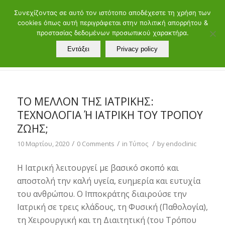
ελ
en
Συνεχίζοντας σε αυτό τον ιστότοπο αποδέχεστε τη χρήση των
cookies όπως αυτή περιγράφεται στην πολιτική απορρήτου &
Τηλ.: 21072902 60 - 88 | Μαιάνδρου 19, 11528 Αθήνα
προστασίας δεδομένων προσωπικού χαρακτήρα.
Εντάξει
Privacy policy
ΤΟ ΜΕΛΛΟΝ ΤΗΣ ΙΑΤΡΙΚΗΣ:
ΤΕΧΝΟΛΟΓΊΑ Ή ΙΑΤΡΙΚΗ ΤΟΥ ΤΡΟΠΟΥ Ζ
ΩΗΣ;
/
/
/
10 Μαρτίου, 2020
0 Comments
in
Τύπος
by
endoclinic
Η Ιατρική λειτουργεί με βασικό σκοπό και
αποστολή την καλή υγεία, ευημερία και ευτυχία
του ανθρώπου. Ο Ιπποκράτης διαιρούσε την
Ιατρική σε τρεις κλάδους, τη Φυσική (Παθολογία),
τη Χειρουργική και τη Διαιτητική (του Τρόπου