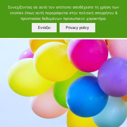
ελ
en
Συνεχίζοντας σε αυτό τον ιστότοπο αποδέχεστε τη χρήση των
cookies όπως αυτή περιγράφεται στην πολιτική απορρήτου &
Τηλ.: 21072902 60 - 88 | Μαιάνδρου 19, 11528 Αθήνα
προστασίας δεδομένων προσωπικού χαρακτήρα.
Εντάξει
Privacy policy