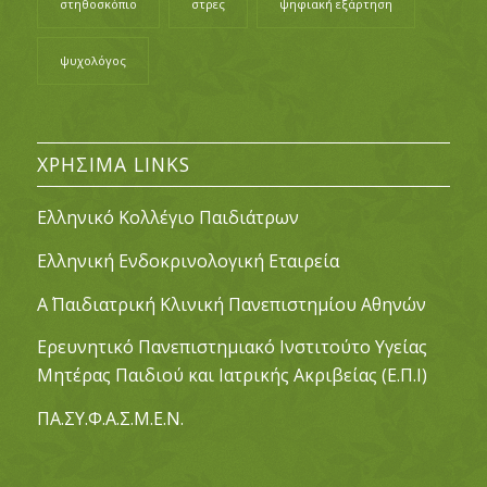
στηθοσκόπιο
στρες
ψηφιακή εξάρτηση
ψυχολόγος
ΧΡΉΣΙΜΑ LINKS
Ελληνικό Κολλέγιο Παιδιάτρων
Ελληνική Ενδοκρινολογική Εταιρεία
Α΄ Παιδιατρική Κλινική Πανεπιστημίου Αθηνών
Ερευνητικό Πανεπιστημιακό Ινστιτούτο Υγείας
Μητέρας Παιδιού και Ιατρικής Ακριβείας (Ε.Π.Ι)
ΠΑ.ΣΥ.Φ.Α.Σ.Μ.Ε.Ν.