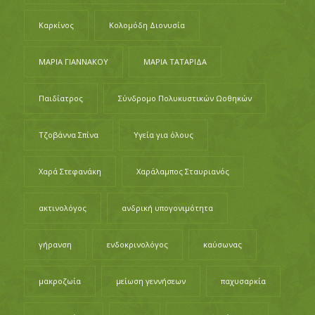
Καρκίνος
Κολομόδη Διονυσία
ΜΑΡΙΑ ΓΙΑΝΝΑΚΟΥ
ΜΑΡΙΑ ΤΑΤΑΡΙΔΑ
Παιδίατρος
Σύνδρομο Πολυκυστικών Ωοθηκών
Τζοβάννα Σπίνα
Υγεία για όλους
Χαρά Στεφανάκη
Χαράλαμπος Σταυριανός
ακτινολόγος
ανδρική υπογονιμότητα
γήρανση
ενδοκρινολόγος
καύσωνας
μακροζωία
μείωση γεννήσεων
παχυσαρκία