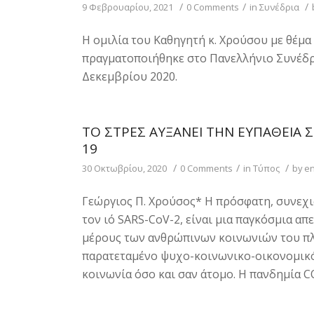
/
/
/
9 Φεβρουαρίου, 2021
0 Comments
in
Συνέδρια
Η ομιλία του Καθηγητή κ. Χρούσου με θέμα
πραγματοποιήθηκε στο Πανελλήνιο Συνέδριο
Δεκεμβρίου 2020.
ΤΟ ΣΤΡΕΣ ΑΥΞΆΝΕΙ ΤΗΝ ΕΥΠΆΘΕΙΑ 
19
/
/
/
30 Οκτωβρίου, 2020
0 Comments
in
Τύπος
by
en
Γεώργιος Π. Χρούσος* Η πρόσφατη, συνεχι
τον ιό SARS-CoV-2, είναι μια παγκόσμια α
μέρους των ανθρώπινων κοινωνιών του πλα
παρατεταμένο ψυχο-κοινωνικο-οικονομικό,
κοινωνία όσο και σαν άτομο. Η πανδημία C