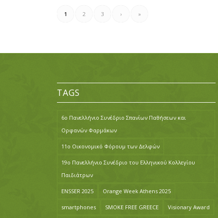
1
2
3
›
»
TAGS
6ο Πανελλήνιο Συνέδριο Σπανίων Παθήσεων και
Ορφανών Φαρμάκων
11ο Οικονομικό Φόρουμ των Δελφών
19ο Πανελλήνιο Συνέδριο του Ελληνικού Κολλεγίου
Παιδιάτρων
ENSSER 2025
Orange Week Athens 2025
smartphones
SMOKE FREE GREECE
Visionary Award