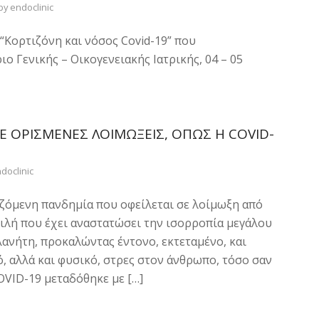
by
endoclinic
 “Κορτιζόνη και νόσος Covid-19” που
 Γενικής – Οικογενειακής Ιατρικής, 04 – 05
ΣΕ ΟΡΙΣΜΈΝΕΣ ΛΟΙΜΏΞΕΙΣ, ΌΠΩΣ Η COVID-
doclinic
ζόμενη πανδημία που οφείλεται σε λοίμωξη από
πειλή που έχει αναστατώσει την ισορροπία μεγάλου
νήτη, προκαλώντας έντονο, εκτεταμένο, και
 αλλά και φυσικό, στρες στον άνθρωπο, τόσο σαν
OVID-19 μεταδόθηκε με […]