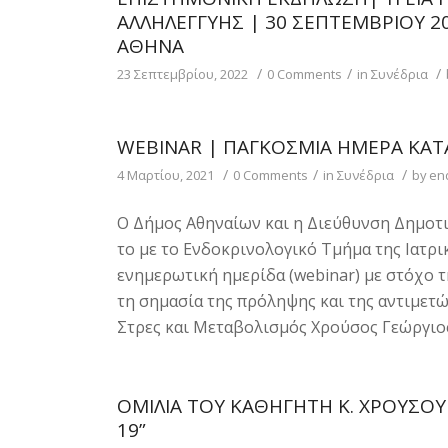
ΑΛΛΗΛΕΓΓΎΗΣ | 30 ΣΕΠΤΕΜΒΡΊΟΥ 20
ΑΘΉΝΑ
/
/
/
23 Σεπτεμβρίου, 2022
0 Comments
in
Συνέδρια
WEBINAR | ΠΑΓΚΌΣΜΙΑ ΗΜΈΡΑ ΚΑΤ
/
/
/
4 Μαρτίου, 2021
0 Comments
in
Συνέδρια
by
end
Ο Δήμος Αθηναίων και η Διεύθυνση Δημοτι
το με το Ενδοκρινολογικό Τμήμα της Ιατρ
ενημερωτική ημερίδα (webinar) με στόχο 
τη σημασία της πρόληψης και της αντιμετώ
Στρες και Μεταβολισμός Χρούσος Γεώργιος
OΜΙΛΊΑ ΤΟΥ ΚΑΘΗΓΗΤΉ Κ. ΧΡΟΎΣΟΥ
19”