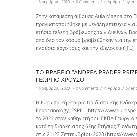
/
/
/
1 Νοεμβρίου, 2023
0 Comments
in
Άρθρα
by
end
Στην κατάμεστη αίθουσα Aula Magna στο Π
πραγματοποιήθηκε με μεγάλη επιτυχία για 
ετήσια τελετή βράβευσης των Διεθνών Βρα
από όλο τον κόσμο βραβεύθηκαν για την επι
πλούσιο έργο τους και την εθελοντική […]
ΤΟ ΒΡΑΒΕΊΟ “ANDREA PRADER PRIZ
ΓΕΏΡΓΙΟ ΧΡΟΎΣΟ
/
/
/
1 Νοεμβρίου, 2023
0 Comments
in
Άρθρα
by
end
Η Ευρωπαϊκή Εταιρία Παιδιατρικής Ενδοκριν
Endocrinology, ΕSPE – https://www.eurospe.
το 2023 στον Καθηγητή του ΕΚΠΑ Γεώργιο
κατά τη διάρκεια της 61ης Ετήσιας Συνάν
στις 21-23 Σεπτεμβρίου 2023 (https://www