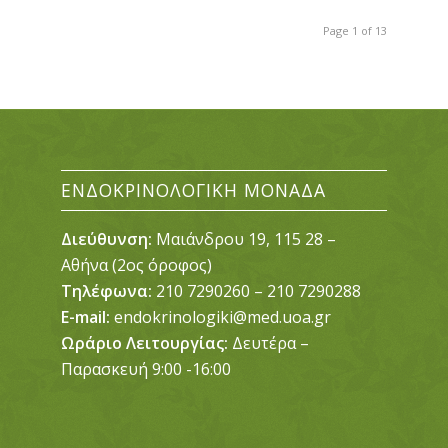
Page 1 of 13
ΕΝΔΟΚΡΙΝΟΛΟΓΙΚΉ ΜΟΝΆΔΑ
Διεύθυνση:
Μαιάνδρου 19, 115 28 –
Αθήνα (2ος όροφος)
Τηλέφωνα:
210 7290260 – 210 7290288
E-mail:
endokrinologiki@med.uoa.gr
Ωράριο Λειτουργίας:
Δευτέρα –
Παρασκευή 9:00 -16:00