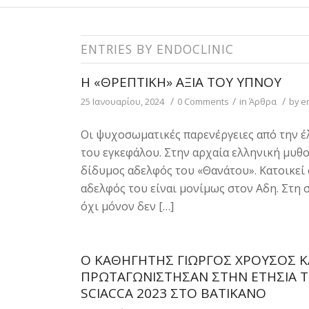
ENTRIES BY ENDOCLINIC
Η «ΘΡΕΠΤΙΚΉ» ΑΞΊΑ ΤΟΥ ΎΠΝΟΥ
/
/
/
25 Ιανουαρίου, 2024
0 Comments
in
Άρθρα
by
e
Οι ψυχοσωματικές παρενέργειες από την έ
του εγκεφάλου. Στην αρχαία ελληνική μυθολ
δίδυμος αδελφός του «Θανάτου». Κατοικεί 
αδελφός του είναι μονίμως στον Aδη. Στη 
όχι μόνον δεν […]
Ο ΚΑΘΗΓΗΤΉΣ ΓΙΏΡΓΟΣ ΧΡΟΎΣΟΣ Κ
ΠΡΩΤΑΓΩΝΊΣΤΗΣΑΝ ΣΤΗΝ ΕΤΉΣΙΑ Τ
SCIACCA 2023 ΣΤΟ ΒΑΤΙΚΑΝΌ