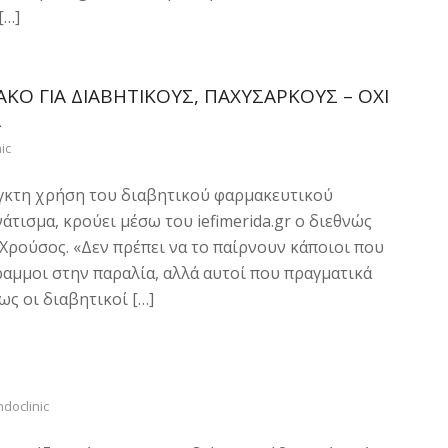
[…]
ΑΚΟ ΓΙΑ ΔΙΑΒΗΤΙΚΟΎΣ, ΠΑΧΎΣΑΡΚΟΥΣ – ΌΧΙ
Α
ic
εγκτη χρήση του διαβητικού φαρμακευτικού
τισμα, κρούει μέσω του iefimerida.gr ο διεθνώς
ρούσος. «Δεν πρέπει να το παίρνουν κάποιοι που
ραμμοι στην παραλία, αλλά αυτοί που πραγματικά
ς οι διαβητικοί […]
ndoclinic