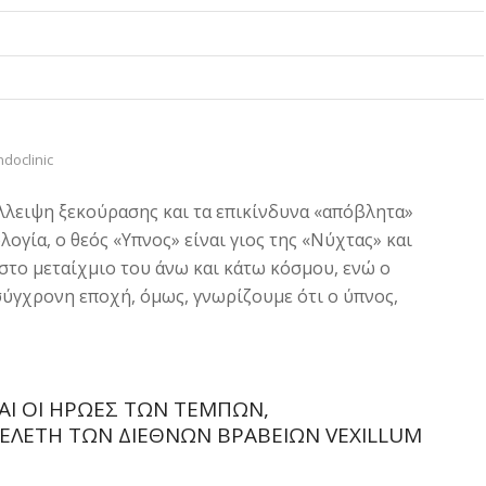
ndoclinic
λλειψη ξεκούρασης και τα επικίνδυνα «απόβλητα»
ογία, ο θεός «Yπνος» είναι γιος της «Νύχτας» και
στο μεταίχμιο του άνω και κάτω κόσμου, ενώ ο
σύγχρονη εποχή, όμως, γνωρίζουμε ότι ο ύπνος,
ΑΙ ΟΙ ΉΡΩΕΣ ΤΩΝ ΤΕΜΠΏΝ,
ΕΛΕΤΉ ΤΩΝ ΔΙΕΘΝΏΝ ΒΡΑΒΕΊΩΝ VEXILLUM