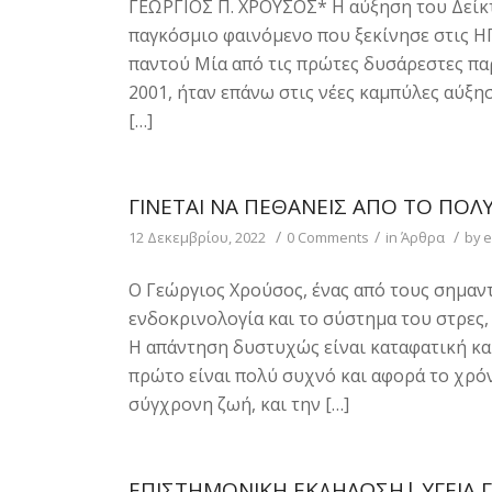
ΓΕΩΡΓΙΟΣ Π. ΧΡΟΥΣΟΣ* Η αύξηση του Δείκτ
παγκόσμιο φαινόμενο που ξεκίνησε στις Η
παντού Μία από τις πρώτες δυσάρεστες πα
2001, ήταν επάνω στις νέες καμπύλες αύξ
[…]
ΓΊΝΕΤΑΙ ΝΑ ΠΕΘΆΝΕΙΣ ΑΠΌ ΤΟ ΠΟΛΎ
/
/
/
12 Δεκεμβρίου, 2022
0 Comments
in
Άρθρα
by
e
Ο Γεώργιος Χρούσος, ένας από τους σημαν
ενδοκρινολογία και το σύστημα του στρες,
Η απάντηση δυστυχώς είναι καταφατική και
πρώτο είναι πολύ συχνό και αφορά το χρό
σύγχρονη ζωή, και την […]
ΕΠΙΣΤΗΜΟΝΙΚΉ ΕΚΔΉΛΩΣΗ| ΥΓΕΊΑ 