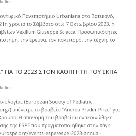
oclinic
οντιφικό Πανεπιστήμιο Urbaniana στο Βατικανό,
21η χρονιά το Σάββατο στις 7 Οκτωβρίου 2023, η
βείων Vexillum Giuseppe Sciacca. Προσωπικότητες
στήμη, την έρευνα, τον πολιτισμό, την τέχνη, το
E” ΓΙΑ ΤΟ 2023 ΣΤΟΝ ΚΑΘΗΓΗΤΉ ΤΟΥ ΕΚΠΑ
oclinic
ολογίας (European Society of Pediatric
org/) απένειμε το βραβείο “Andrea Prader Prize” για
 Χρούσο. Η απονομή του βραβείου ανακοινώθηκε
τησης της ESPE που πραγματοποιήθηκε στην Χάγη
.eurospe.org/events-espe/espe-2023-annual-