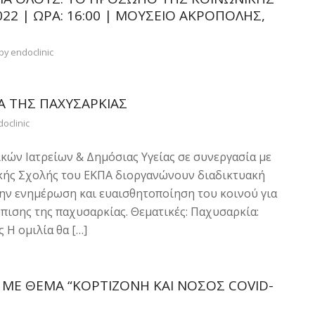
22 | ΏΡΑ: 16:00 | ΜΟΥΣΕΊΟ ΑΚΡΌΠΟΛΗΣ,
by
endoclinic
Ά ΤΗΣ ΠΑΧΥΣΑΡΚΊΑΣ
oclinic
κών Ιατρείων & Δημόσιας Υγείας σε συνεργασία με
ικής Σχολής του ΕΚΠΑ διοργανώνουν διαδικτυακή
την ενημέρωση και ευαισθητοποίηση του κοινού για
πισης της παχυσαρκίας. Θεματικές: Παχυσαρκία:
 Η ομιλία θα […]
 ΜΕ ΘΈΜΑ “ΚΟΡΤΙΖΌΝΗ ΚΑΙ ΝΌΣΟΣ COVID-