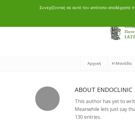
Τηλ.: 21072902 60 - 88 | Μαιάνδρου 19, 11528 Αθήνα
Συνεχίζοντας σε αυτό τον ιστότοπο αποδέχεστε 
Αρχική
Η Μονάδα
ABOUT
ENDOCLINIC
This author has yet to writ
Meanwhile lets just say t
130 entries.