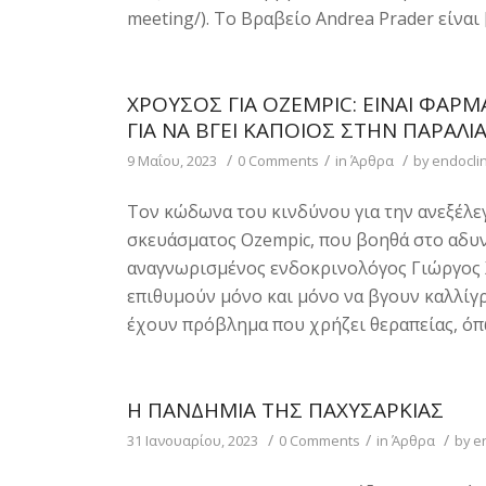
meeting/). Το Βραβείο Andrea Prader είναι 
ΧΡΟΎΣΟΣ ΓΙΑ OZEMPIC: ΕΊΝΑΙ ΦΆΡΜ
ΓΙΑ ΝΑ ΒΓΕΙ ΚΆΠΟΙΟΣ ΣΤΗΝ ΠΑΡΑΛΊ
/
/
/
9 Μαΐου, 2023
0 Comments
in
Άρθρα
by
endoclin
Τον κώδωνα του κινδύνου για την ανεξέλ
σκευάσματος Ozempic, που βοηθά στο αδυνά
αναγνωρισμένος ενδοκρινολόγος Γιώργος Χ
επιθυμούν μόνο και μόνο να βγουν καλλίγ
έχουν πρόβλημα που χρήζει θεραπείας, όπω
Η ΠΑΝΔΗΜΊΑ ΤΗΣ ΠΑΧΥΣΑΡΚΊΑΣ
/
/
/
31 Ιανουαρίου, 2023
0 Comments
in
Άρθρα
by
e