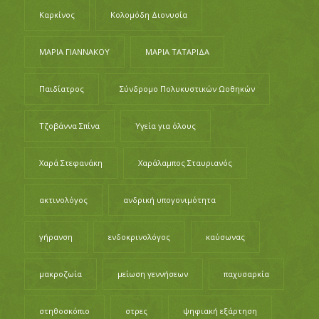
Καρκίνος
Κολομόδη Διονυσία
ΜΑΡΙΑ ΓΙΑΝΝΑΚΟΥ
ΜΑΡΙΑ ΤΑΤΑΡΙΔΑ
Παιδίατρος
Σύνδρομο Πολυκυστικών Ωοθηκών
Τζοβάννα Σπίνα
Υγεία για όλους
Χαρά Στεφανάκη
Χαράλαμπος Σταυριανός
ακτινολόγος
ανδρική υπογονιμότητα
γήρανση
ενδοκρινολόγος
καύσωνας
μακροζωία
μείωση γεννήσεων
παχυσαρκία
στηθοσκόπιο
στρες
ψηφιακή εξάρτηση