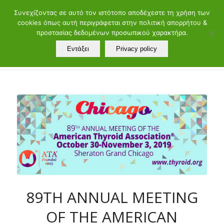
ελ
en
Συνεχίζοντας σε αυτό τον ιστότοπο αποδέχεστε τη χρήση των
cookies όπως αυτή περιγράφεται στην πολιτική απορρήτου &
Τηλ.: 21072902 60 - 88 | Μαιάνδρου 19, 11528 Αθήνα
προστασίας δεδομένων προσωπικού χαρακτήρα.
Εντάξει
Privacy policy
89TH ANNUAL MEETING
OF THE AMERICAN