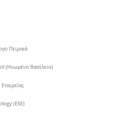
ογο Πειραιά
cil (Ηνωμένο Βασίλειο)
 Εταιρείας
ology (ESE)