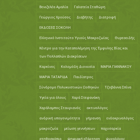
Βενιζελέα Αμαλία
Γαλατεία Σταθώρη
Γεώργιος Χρούσος
Διαβήτης
Διατροφή
ΕΚΔΟΣΕΙΣ ΣΟΚΟΛΗ
Ελληνικό Ινστιτούτο Υγιούς Μακροζωίας
Θυρεοειδής
Κέντρο για την Καταπολέμηση της Έμφυλης Βίας και
των Πολλαπλών Διακρίσεων
Καρκίνος
Κολομόδη Διονυσία
ΜΑΡΙΑ ΓΙΑΝΝΑΚΟΥ
ΜΑΡΙΑ ΤΑΤΑΡΙΔΑ
Παιδίατρος
Σύνδρομο Πολυκυστικών Ωοθηκών
Τζοβάννα Σπίνα
Υγεία για όλους
Χαρά Στεφανάκη
Χαράλαμπος Σταυριανός
ακτινολόγος
ανδρική υπογονιμότητα
γήρανση
ενδοκρινολόγος
μακροζωία
μείωση γεννήσεων
παχυσαρκία
στηθοσκόπιο
ψηφιακή εξάρτηση
ψυχολόγος