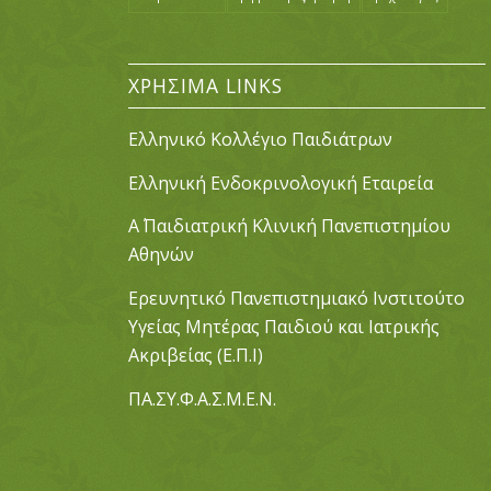
ΧΡΉΣΙΜΑ LINKS
Ελληνικό Κολλέγιο Παιδιάτρων
Ελληνική Ενδοκρινολογική Εταιρεία
Α΄ Παιδιατρική Κλινική Πανεπιστημίου
Αθηνών
Ερευνητικό Πανεπιστημιακό Ινστιτούτο
Υγείας Μητέρας Παιδιού και Ιατρικής
Ακριβείας (Ε.Π.Ι)
ΠΑ.ΣΥ.Φ.Α.Σ.Μ.Ε.Ν.