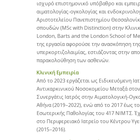
ισχυρό επιστημονικό υπόβαθρο και εμπειρ
αιματολογίας-ογκολογίας και ενδοκρινολογ
Αριστοτελείου Πανεπιστημίου Θεσσαλονίκη
σπουδών (MSc with Distinction) στην Κλινι
London, Barts and the London School of Me
της εργασία αφορούσε την ανασκόπηση της
υπερκορτιζολαιμίας, εστιάζοντας στην απ
παρακολούθηση των ασθενών.
Κλινική Εμπειρία
Από το 2023 εργάζεται ως Ειδικευόμενη Ια
Αντικαρκινικού Νοσοκομείου Μεταξά στον
Συνεργάτις Ιατρός στην Αιματολογική-Ογκο
Αθήνα (2019–2022), ενώ από το 2017 έως τ
Εσωτερικής Παθολογίας του 417 ΝΙΜΤΣ. Έ
στο Περιφερειακό Ιατρείο του Κέντρου Υγε
(2015–2016).