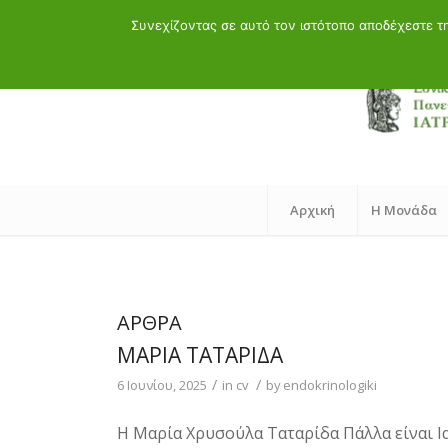
Τηλ.: 21072902 60 - 88 | Μαιάνδρου 19, 11528 Αθήνα
Συνεχίζοντας σε αυτό τον ιστότοπο αποδέχεστε 
Αρχική
Η Μονάδα
ΆΡΘΡΑ
ΜΑΡΙΑ ΤΑΤΑΡΙΔΑ
/
/
6 Ιουνίου, 2025
in
cv
by
endokrinologiki
Η Μαρία Χρυσούλα Ταταρίδα Πάλλα είναι Ια